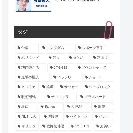
タグ
俳優
キングダム
スポーツ選手
ハリウッド
芸人
まとめ
刈上げ
地面師たち
timelesz
アベンジャーズ
進撃の巨人
イッテQ
ショート
ヒロアカ
柔道
サッカー
ツーブロック
呪術廻戦
チョコプラ
グラスハート
紅白
政治家
K-POP
眼鏡
NETFLIX
佐藤健
ハイトーン
バレー
オリラジ
歌舞伎俳優
KAT-TUN
お笑い