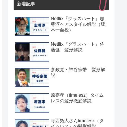
新着記事
Netflix『グラスハート』志
尊淳ヘアスタイル解説（坂
本一至役）
Netflix『グラスハート』佐
藤健 髪形解説
参政党・神谷宗幣 髪形解
説
原嘉孝（timelesz）タイム
レスの髪形徹底解説
寺西拓人さんtimelesz（タ
イムレス）の髪形解説