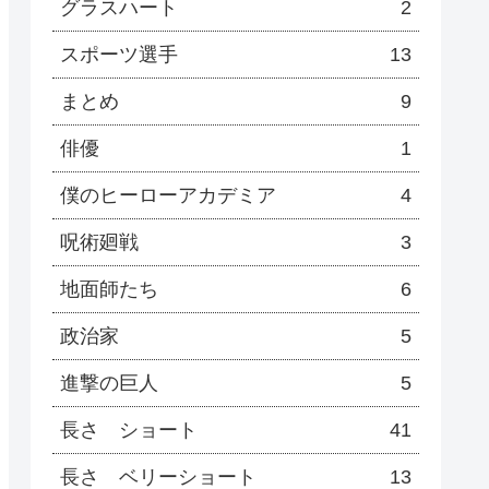
グラスハート
2
スポーツ選手
13
まとめ
9
俳優
1
僕のヒーローアカデミア
4
呪術廻戦
3
地面師たち
6
政治家
5
進撃の巨人
5
長さ ショート
41
長さ ベリーショート
13