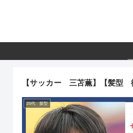
【サッカー 三苫薫】【髪型 
20代 髪型