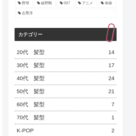
野球
綾野剛
007
アニメ
体操
志尊淳
カテゴリー
20代 髪型
14
30代 髪型
17
40代 髪型
24
50代 髪型
21
60代 髪型
7
70代 髪型
1
K-POP
2