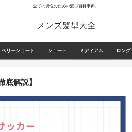
全ての男性のための髪型百科事典。
メンズ髪型大全
ベリーショート
ショート
ミディアム
ロング
徹底解説】