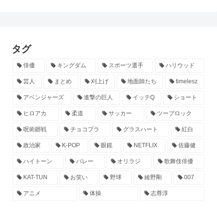
タグ
俳優
キングダム
スポーツ選手
ハリウッド
芸人
まとめ
刈上げ
地面師たち
timelesz
アベンジャーズ
進撃の巨人
イッテQ
ショート
ヒロアカ
柔道
サッカー
ツーブロック
呪術廻戦
チョコプラ
グラスハート
紅白
政治家
K-POP
眼鏡
NETFLIX
佐藤健
ハイトーン
バレー
オリラジ
歌舞伎俳優
KAT-TUN
お笑い
野球
綾野剛
007
アニメ
体操
志尊淳