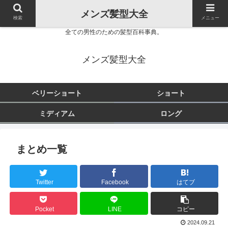
メンズ髪型大全
検索
メニュー
全ての男性のための髪型百科事典。
メンズ髪型大全
ベリーショート
ショート
ミディアム
ロング
まとめ一覧
Twitter
Facebook
はてブ
Pocket
LINE
コピー
2024.09.21