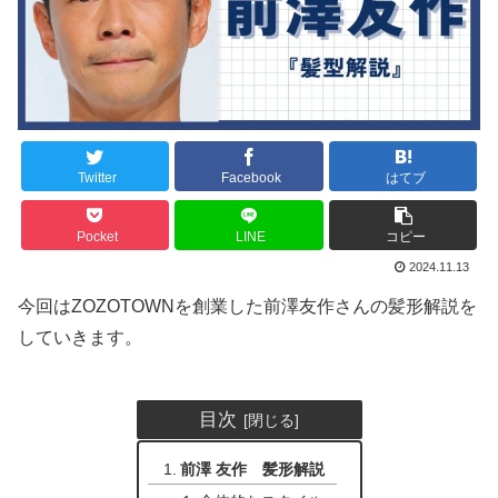
Twitter
Facebook
はてブ
Pocket
LINE
コピー
2024.11.13
今回はZOZOTOWNを創業した前澤友作さんの髪形解説を
していきます。
目次
前澤 友作 髪形解説