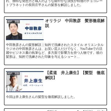
れ、独特な発想力と職人のような細やかな演技が特徴のチョコレー
トプラネットの長田庄平さんの髪形を解説しました。
オリラジ 中田敦彦 髪形徹底解
40代 髪型
説
中田敦彦さんの髪形解説｜知的で洗練されたスタイル オリエンタル
ラジオの中田敦彦さんは、お笑い芸人だけでなく、YouTubeでの活
躍やビジネス書の執筆など、多方面で影響力を持つ人物です。彼の
髪形は、知的で洗練された印象を与えるショート...
【柔道 井上康生】【髪型 徹底
40代 髪型
解説】
今回は井上康生さんの髪型を徹底解説しました。