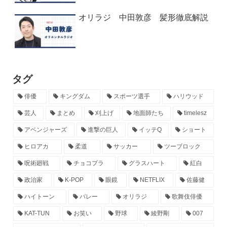
オリラジ 中田敦彦 髪形徹底解説
タグ
俳優
キングダム
スポーツ選手
ハリウッド
芸人
まとめ
刈上げ
地面師たち
timelesz
アベンジャーズ
進撃の巨人
イッテQ
ショート
ヒロアカ
柔道
サッカー
ツーブロック
呪術廻戦
チョコプラ
グラスハート
紅白
政治家
K-POP
眼鏡
NETFLIX
佐藤健
ハイトーン
バレー
オリラジ
歌舞伎俳優
KAT-TUN
お笑い
野球
綾野剛
007