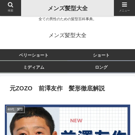
メンズ髪型大全
検索
メニュー
全ての男性のための髪型百科事典。
メンズ髪型大全
ベリーショート
ショート
ミディアム
ロング
元ZOZO 前澤友作 髪形徹底解説
40代 髪型