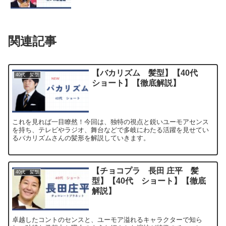
関連記事
【バカリズム 髪型】【40代
40代 髪型
ショート】【徹底解説】
これを見れば一目瞭然！今回は、独特の視点と鋭いユーモアセンス
を持ち、テレビやラジオ、舞台などで多岐にわたる活躍を見せてい
るバカリズムさんの髪形を解説していきます。
【チョコプラ 長田 庄平 髪
40代 髪型
型】【40代 ショート】【徹底
解説】
卓越したコントのセンスと、ユーモア溢れるキャラクターで知ら