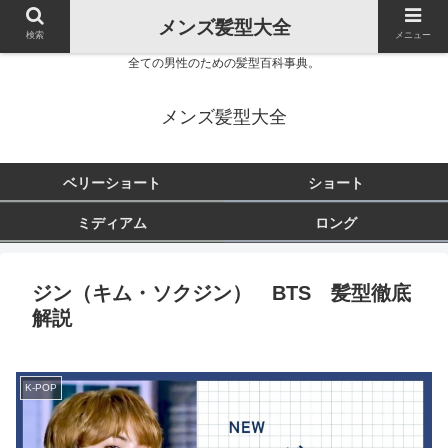
メンズ髪型大全
検索
メニュー
全ての男性のための髪型百科事典。
メンズ髪型大全
ベリーショート
ショート
ミディアム
ロング
ジン（キム・ソクジン） BTS 髪型徹底
解説
K-POP