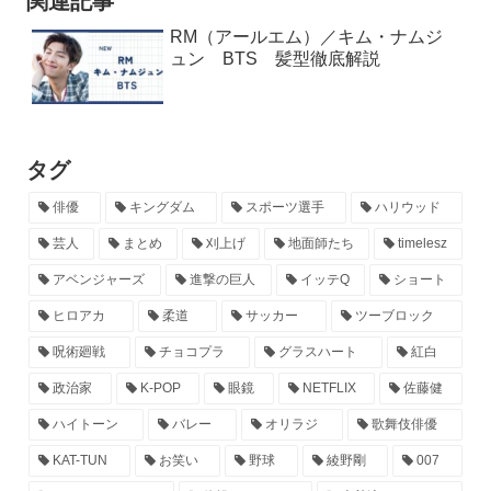
関連記事
RM（アールエム）／キム・ナムジ
ュン BTS 髪型徹底解説
タグ
俳優
キングダム
スポーツ選手
ハリウッド
芸人
まとめ
刈上げ
地面師たち
timelesz
アベンジャーズ
進撃の巨人
イッテQ
ショート
ヒロアカ
柔道
サッカー
ツーブロック
呪術廻戦
チョコプラ
グラスハート
紅白
政治家
K-POP
眼鏡
NETFLIX
佐藤健
ハイトーン
バレー
オリラジ
歌舞伎俳優
KAT-TUN
お笑い
野球
綾野剛
007