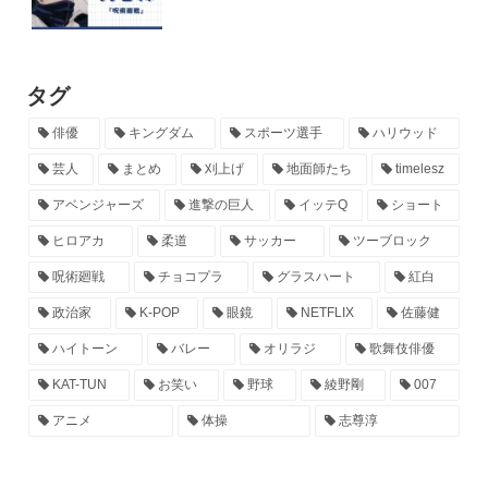
タグ
俳優
キングダム
スポーツ選手
ハリウッド
芸人
まとめ
刈上げ
地面師たち
timelesz
アベンジャーズ
進撃の巨人
イッテQ
ショート
ヒロアカ
柔道
サッカー
ツーブロック
呪術廻戦
チョコプラ
グラスハート
紅白
政治家
K-POP
眼鏡
NETFLIX
佐藤健
ハイトーン
バレー
オリラジ
歌舞伎俳優
KAT-TUN
お笑い
野球
綾野剛
007
アニメ
体操
志尊淳