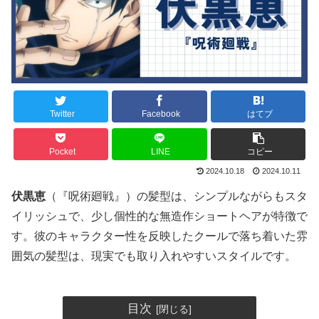
Twitter
Facebook
はてブ
Pocket
LINE
コピー
2024.10.18
2024.10.11
伏黒恵
（『呪術廻戦』）の髪型は、シンプルながらもスタ
イリッシュで、少し個性的な無造作ショートヘアが特徴で
す。彼のキャラクター性を反映したクールで落ち着いた雰
囲気の髪型は、現実でも取り入れやすいスタイルです。
目次