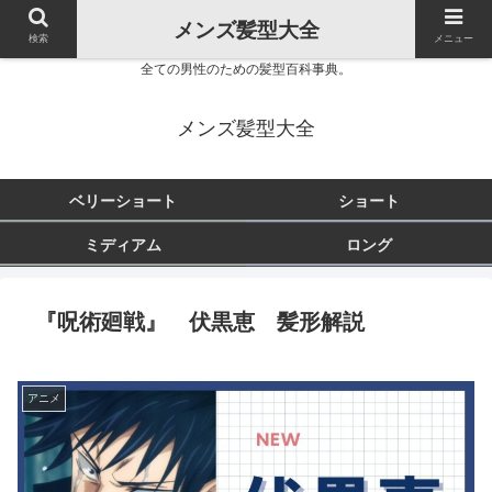
メンズ髪型大全
検索
メニュー
全ての男性のための髪型百科事典。
メンズ髪型大全
ベリーショート
ショート
ミディアム
ロング
『呪術廻戦』 伏黒恵 髪形解説
アニメ