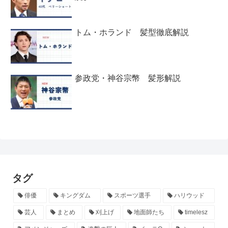
トム・ホランド 髪型徹底解説
参政党・神谷宗幣 髪形解説
タグ
俳優
キングダム
スポーツ選手
ハリウッド
芸人
まとめ
刈上げ
地面師たち
timelesz