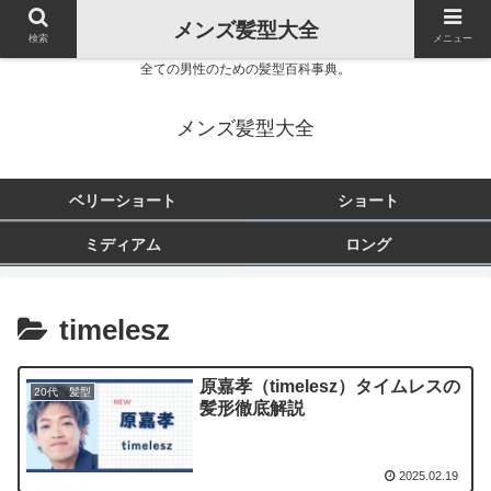
メンズ髪型大全
検索
メニュー
全ての男性のための髪型百科事典。
メンズ髪型大全
ベリーショート
ショート
ミディアム
ロング
timelesz
原嘉孝（timelesz）タイムレスの
20代 髪型
髪形徹底解説
2025.02.19